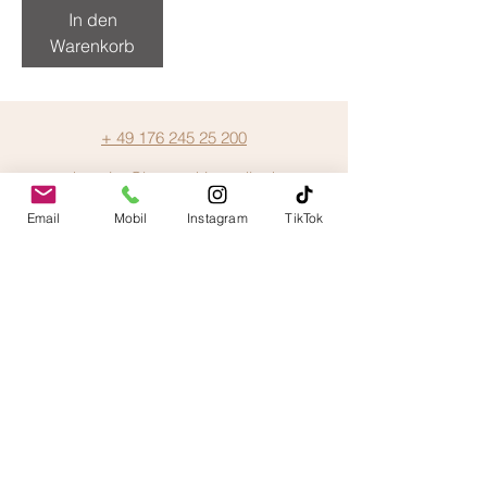
In den
Warenkorb
+ 49 176 245 25 200
ekaterina@barowski-candle.de
Email
Mobil
Instagram
TikTok
AGB
Datenschutz
Impressum
Widerruf- und Rückgaberichtlinien
Versandinfos