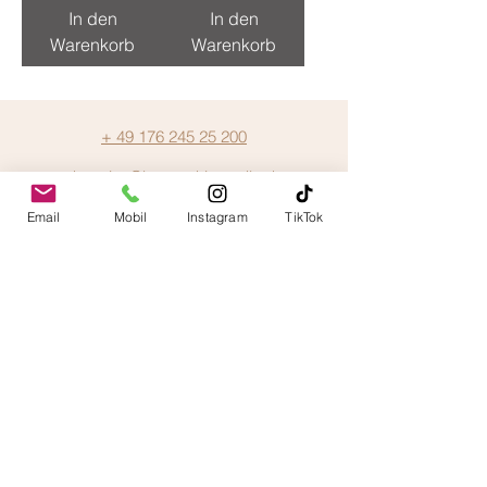
In den
In den
Warenkorb
Warenkorb
+ 49 176 245 25 200
ekaterina@barowski-candle.de
Email
Mobil
Instagram
TikTok
AGB
Datenschutz
Impressum
Widerruf- und Rückgaberichtlinien
Versandinfos