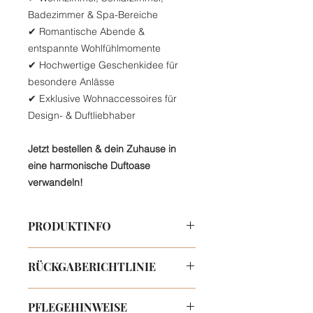
Badezimmer & Spa-Bereiche
✔ Romantische Abende &
entspannte Wohlfühlmomente
✔ Hochwertige Geschenkidee für
besondere Anlässe
✔ Exklusive Wohnaccessoires für
Design- & Duftliebhaber
Jetzt bestellen & dein Zuhause in
eine harmonische Duftoase
verwandeln!
PRODUKTINFO
✔
Wachs:
100 % nachhaltiges
RÜCKGABERICHTLINIE
Rapswachs (vegan &
umweltfreundlich)
Rücksendung & Widerruf
✔
Docht:
Reine Baumwolle +
PFLEGEHINWEISE
Widerrufsfrist