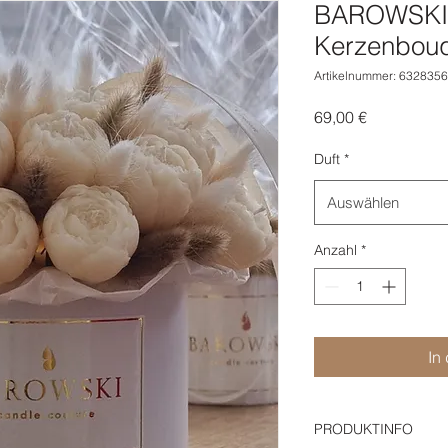
BAROWSKI –
Kerzenbou
Artikelnummer: 632835
Preis
69,00 €
Duft
*
Auswählen
Anzahl
*
In
PRODUKTINFO