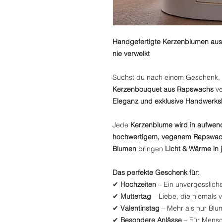
Handgefertigte Kerzenblumen au
nie verwelkt
Suchst du nach einem Geschenk,
Kerzenbouquet aus Rapswachs
ve
Eleganz und exklusive Handwerks
Jede
Kerzenblume wird in aufwen
hochwertigem, veganem Rapswa
Blumen
bringen
Licht & Wärme in
Das perfekte Geschenk für:
✔
Hochzeiten
– Ein unvergesslich
✔
Muttertag
– Liebe, die niemals 
✔
Valentinstag
– Mehr als nur Blu
✔
Besondere Anlässe
– Für Mensc