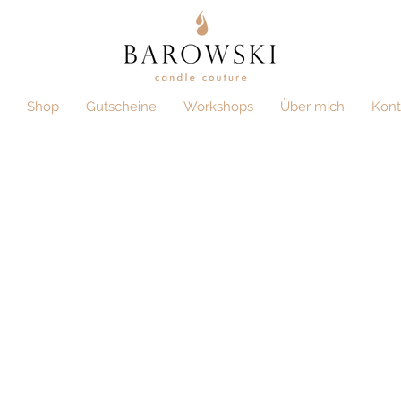
Shop
Gutscheine
Workshops
Über mich
Kont
0 % Rabatt auf Duftkerzen mit dem CODE B