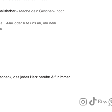
Unzustellbare Send
Du erhältst von un
falsche Adresse ode
Rücksendung.
alisierbar
– Mache dein Geschenk noch
Versandkosten anfal
Nach Erhalt und P
Zollgebühren:
Innerh
den Betrag inner
Zollgebühren – event
e E-Mail oder rufe uns an, um dein
ursprüngliche Zah
Käufer
Voraussetzung:
n.
Fragen?
Schreib uns
Artikel müssen ungeö
candle.de
originalverpackt sein
)
schenk, das jedes Herz berührt & für immer