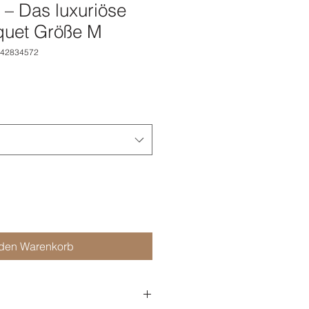
 Das luxuriöse
quet Größe M
642834572
 den Warenkorb