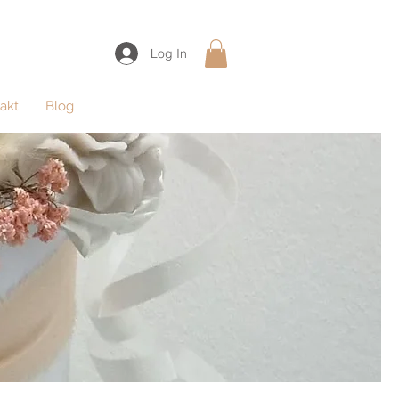
Log In
akt
Blog